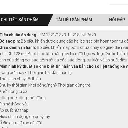
CHI TIẾT SẢN PHẨM
TÀI LIỆU SẢN PHẨM
HỎI ĐÁP
 Tiêu chuẩn áp dụng:
- FM 1321/1323- UL218- NFPA20
 Bộ sạc pin:
Bộ điều khiển được cung cấp hai bộ sạc pin hoàn toàn tự đ
 Giao diện vận hành:
Bộ điều khiển máy bơm chữa cháy có giao diện vận
ình LCD 128x64 Backlit có khả năng tùy biến đồ họa và loại Cyrillic hiển th
ành của động cơ, bao gồm tất cả các báo động, sự kiện và áp suất điều 
 Màn hình kỹ thuật số cho biết tin nhắn văn bản cho số liệu thống kê 
 Động cơ chạy • Thời gian bắt đầu tuần tự
 Thời gian chạy tối thiểu
 Chu kỳ thời gian khởi động/nghỉ/Thời gian dừng trễ
 Khởi động từ xa
 Động cơ không khởi động
 Pin hệ thống yếu
 Áp suất hút thấp
 Hiệu chỉnh động cơ quay tay
 Ổ đĩa chưa được cài đặt