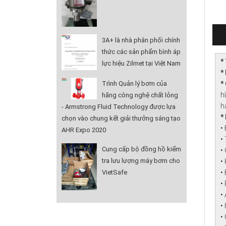
3A+ là nhà phân phối chính
thức các sản phẩm bình áp
*
lực hiệu Zilmet tại Việt Nam
*
Trình Quản lý bơm của
*
h
hãng công nghệ chất lỏng
h
- Armstrong Fluid Technology được lựa
*
chọn vào chung kết giải thưởng sáng tạo
•
AHR Expo 2020
•
Cung cấp bộ đồng hồ kiểm
•
tra lưu lượng máy bơm cho
•
VietSafe
•
•
•
•
•