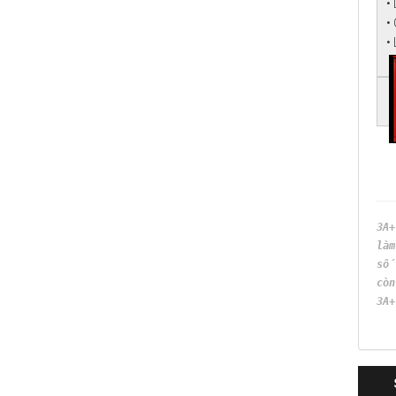
• 
•
•
3A
là
số 
còn
3A+