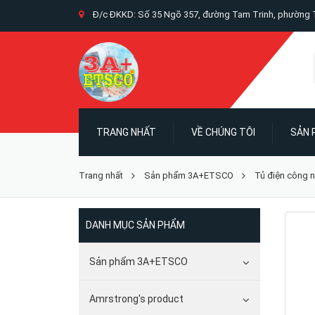
Đ/c ĐKKD: Số 35 Ngõ 357, đường Tam Trinh, phường T
TRANG NHẤT
VỀ CHÚNG TÔI
SẢN
Trang nhất
Sản phẩm 3A+ETSCO
Tủ điện công 
DANH MỤC SẢN PHẨM
Sản phẩm 3A+ETSCO
Amrstrong's product