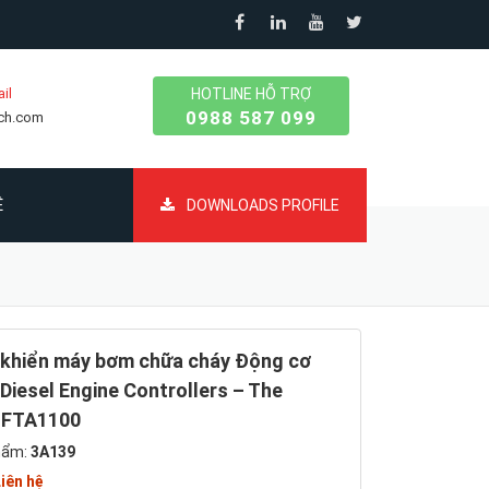
il
HOTLINE HỖ TRỢ
0988 587 099
ech.com
Ệ
DOWNLOADS PROFILE
 khiển máy bơm chữa cháy Động cơ
 Diesel Engine Controllers – The
l FTA1100
hẩm:
3A139
iên hệ