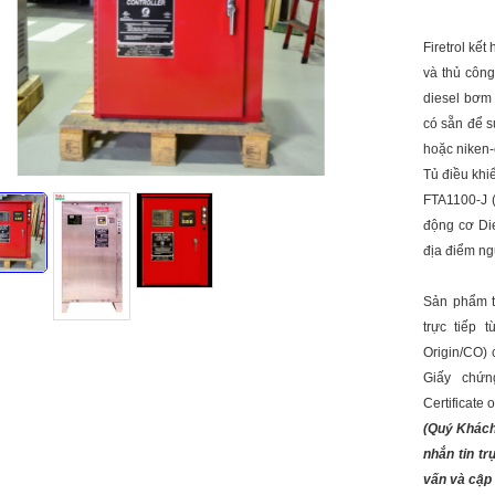
Firetrol kế
và thủ công
diesel bơm 
có sẵn để s
hoặc niken
Tủ điều khi
FTA1100-J 
động cơ Die
địa điểm ng
Sản phẩm t
trực tiếp 
Origin/CO) 
Giấy chứn
Certificate
(Quý Khách 
nhắn tin tr
vấn và cập 