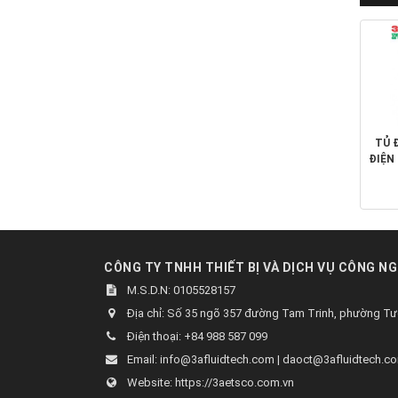
TỦ 
ĐIỆN
PAR
CÔNG TY TNHH THIẾT BỊ VÀ DỊCH VỤ CÔNG NG
M.S.D.N: 0105528157
Địa chỉ:
Số 35 ngõ 357 đường Tam Trinh, phường Tươ
Điện thoại:
+84 988 587 099
Email:
info@3afluidtech.com | daoct@3afluidtech.c
Website:
https://3aetsco.com.vn