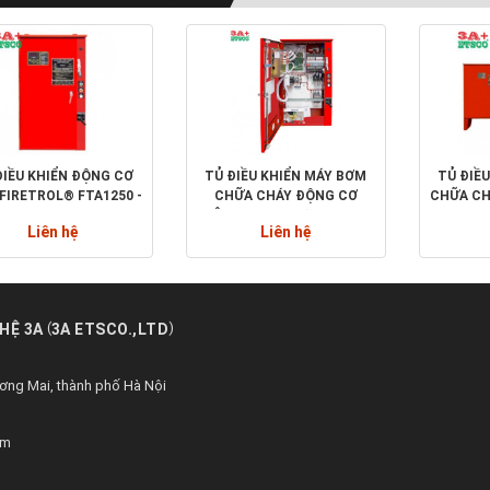
ĐIỀU KHIỂN ĐỘNG CƠ
TỦ ĐIỀU KHIỂN MÁY BƠM
TỦ ĐIỀ
 FIRETROL® FTA1250 -
CHỮA CHÁY ĐỘNG CƠ
CHỮA CH
T WINDING STARTING
ĐIỆN: FIRETROL® FTA1000
- FIR
Liên hệ
Liên hệ
- FULL VOLTAGE STARTING
(
)
HỆ 3A
3A ETSCO.,LTD
ng Mai, thành phố Hà Nội
om