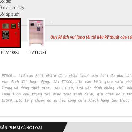
Lỗi đĩa
 Ổ đĩa gần đầy
 Lỗi áp suất
...
Quý khách vui lòng tải tài liệu kỹ thuật của s
FTA1100-J
FTA1100-H
+ ETSCO,. Ltd cam kết phấn đấu nhằm thoả mãn tối đa nhu cầu
m mục đích để hoạt động. 3A+ ETSCO,.Ltd cam kết giao sản ph
lượng và đúng thời gian. 3A+ ETSCO,.Ltd xác định không chỉ bá
 luôn luôn chú trọng tới việc trao tình cảm, giữ chân đối tá
 ETSCO,.Ltd lấy thước đo sự hài lòng của khách hàng làm thước 
SẢN PHẨM CÙNG LOẠI