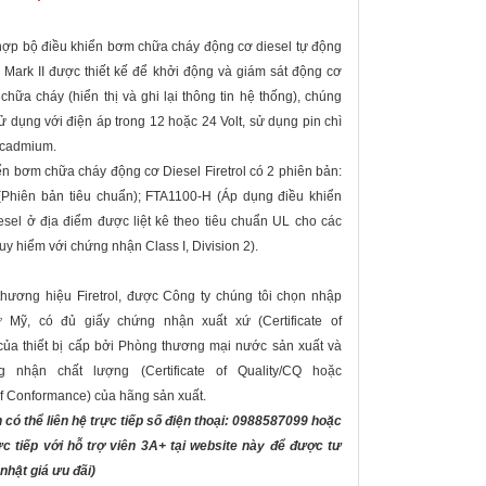
t hợp bộ điều khiển bơm chữa cháy động cơ diesel tự động
 Mark II được thiết kế để khởi động và giám sát động cơ
chữa cháy (hiển thị và ghi lại thông tin hệ thống), chúng
ử dụng với điện áp trong 12 hoặc 24 Volt, sử dụng pin chì
-cadmium.
ển bơm chữa cháy động cơ Diesel Firetrol có 2 phiên bản:
(Phiên bản tiêu chuẩn); FTA1100-H (Áp dụng điều khiển
sel ở địa điểm được liệt kê theo tiêu chuẩn UL cho các
uy hiểm với chứng nhận Class I, Division 2).
hương hiệu Firetrol, được Công ty chúng tôi chọn nhập
từ Mỹ, có đủ giấy chứng nhận xuất xứ (Certificate of
của thiết bị cấp bởi Phòng thương mại nước sản xuất và
g nhận chất lượng (Certificate of Quality/CQ hoặc
 of Conformance) của hãng sản xuất.
có thể liên hệ trực tiếp số điện thoại: 0988587099 hoặc
ực tiếp với hỗ trợ viên 3A+ tại website này để được tư
nhật giá ưu đãi)