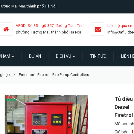
ương Mai Mai, thành phố Hà Nội
VPGD: Số 35, ngõ 357, đường Tam Trinh
Liên hệ qua ema
phường Tương Mai, thành phố Hà Nội
info@3afluidt
 PHẨM
DỰ ÁN
DỊCH VỤ
TIN TỨC
LIÊN H
nghiệp
Emerson's Firetrol - Fire Pump Controllers
Tủ điều
Diesel -
Firetro
Mã sản p
Giá bán:
L