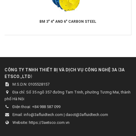
BM 3" 4" AND 6" CARBON STEEL
(
CÔNG TY TNHH THIẾT BỊ VÀ DỊCH VỤ CÔNG NGHỆ 3A
3A
)
ETSCO.,LTD
M.S.D.N: 0105528157
Địa chỉ:
Số 35 ngõ 357 đường Tam Trinh, phường Tương Mai, thành
phố Hà Nội
Điện thoại:
+84 988 587 099
Email:
info@3afluidtech.com | daoct@3afluidtech.com
Website:
https://3aetsco.com.vn