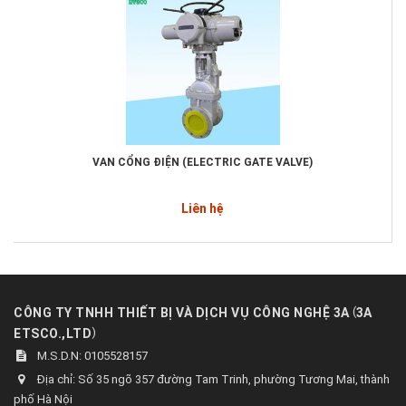
VAN CỔNG ĐIỆN (ELECTRIC GATE VALVE)
Liên hệ
(
CÔNG TY TNHH THIẾT BỊ VÀ DỊCH VỤ CÔNG NGHỆ 3A
3A
)
ETSCO.,LTD
M.S.D.N: 0105528157
Địa chỉ:
Số 35 ngõ 357 đường Tam Trinh, phường Tương Mai, thành
phố Hà Nội