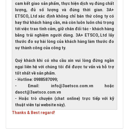
cam kết giao sản phẩm, thực hiện dịch vụ đúng chất
lượng, đủ số lượng và đúng thời gian. 3A+
ETSCO,.Ltd xác định không chỉ bán thứ công ty có
hay thứ khách hàng cần, mà còn luôn luôn chú trọng
tới việc trao tình cảm, giữ chân đối tác - khách hàng
bằng trải nghiệm người dùng. 3A+ ETSCO,.Ltd lấy
thước đo sự hài lòng của khách hàng làm thước đo
sự thành công của công ty.
Quý khách khi có nhu cầu xin vui lòng đừng ngần
ngại liên hệ với chúng tôi để được tư vấn và hỗ trợ
tốt nhất về sản phẩm.
- Hotline: 0988587099;
- Email: info@3aetsco.com.vn hoặc
daoct@3aetsco.com.vn
- Hoặc trò chuyện (chat online) trực tiếp với kỹ
thuật viên tại website này).
Thanks & Best regard!