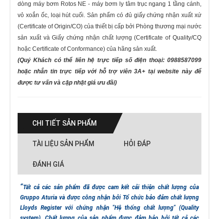
dòng máy bơm Rotos NE - máy bơm ly tâm trục ngang 1 tầng cánh,
vỏ xoắn ốc, loại hút cuối. Sản phẩm có đủ giấy chứng nhận xuất xứ
(Certificate of Origin/CO) của thiết bị cấp bởi Phòng thương mại nước
sản xuất và Giấy chứng nhận chất lượng (Certificate of Quality/CQ
hoặc Certificate of Conformance) của hãng sản xuất.
(Quý Khách có thể liên hệ trực tiếp số điện thoại: 0988587099
hoặc nhắn tin trực tiếp với hỗ trợ viên 3A+ tại website này để
được tư vấn và cập nhật giá ưu đãi)
CHI TIẾT SẢN PHẨM
TÀI LIỆU SẢN PHẨM
HỎI ĐÁP
ĐÁNH GIÁ
Tất cả các sản phẩm đã được cam kết cải thiện chất lượng của
Gruppo Aturia và được công nhận bởi Tổ chức bảo đảm chất lượng
Lloyds Register với chứng nhận "Hệ thống chất lượng" (Quality
system). Chất lượng của sản phẩm được đảm bảo bởi tất cả các