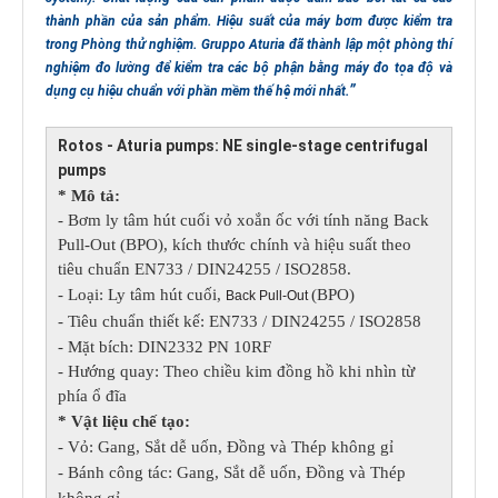
thành phần của sản phẩm. Hiệu suất của máy bơm được kiểm tra
trong Phòng thử nghiệm. Gruppo Aturia đã thành lập một phòng thí
nghiệm đo lường để kiểm tra các bộ phận bằng máy đo tọa độ và
dụng cụ hiệu chuẩn với phần mềm thế hệ mới nhất.
Rotos - Aturia pumps: NE single-stage centrifugal
pumps
* Mô tả:
- Bơm ly tâm hút cuối vỏ xoắn ốc với tính năng Back
Pull-Out (BPO), kích thước chính và hiệu suất theo
tiêu chuẩn EN733 / DIN24255 / ISO2858.
- Loại: Ly tâm hút cuối,
(BPO)
Back Pull-Out
- Tiêu chuẩn thiết kế: EN733 / DIN24255 / ISO2858
- Mặt bích: DIN2332 PN 10RF
- Hướng quay: Theo chiều kim đồng hồ khi nhìn từ
phía ổ đĩa
* Vật liệu chế tạo:
- Vỏ: Gang, Sắt dễ uốn, Đồng và Thép không gỉ
- Bánh công tác: Gang, Sắt dễ uốn, Đồng và Thép