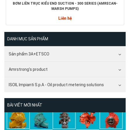
BƠM LIỀN TRỤC KIỂU END SUCTION - 300 SERIES (AMRECAN-
MARSH PUMPS)
Liên hệ
DANH MỤC SẢN PHẨM
Sản phẩm 3A+ETSCO
Amrstrong's product
ISOIL Impianti S.p.A - Oil product metering solutions
BÀI VIẾT MỚI NHẤT