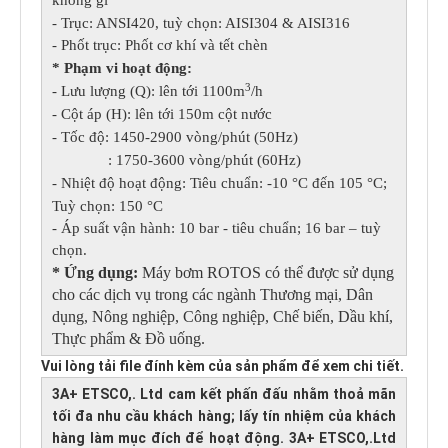
không gỉ
- Trục: ANSI420, tuỳ chọn: AISI304 & AISI316
- Phốt trục: Phốt cơ khí và tết chèn
* Phạm vi hoạt động:
3
- Lưu lượng (Q): lên tới 1100m
/h
- Cột áp (H): lên tới 150m cột nước
- Tốc độ: 1450-2900 vòng/phút (50Hz)
: 1750-3600 vòng/phút (60Hz)
- Nhiệt độ hoạt động: Tiêu chuẩn: -10 °C đến 105 °C;
Tuỳ chọn: 150 °C
- Áp suất vận hành: 10 bar - tiêu chuẩn; 16 bar – tuỳ
chọn.
* Ứng dụng:
Máy bơm ROTOS có thể được sử dụng
cho các dịch vụ trong các ngành Thương mại, Dân
dụng, Nông nghiệp, Công nghiệp, Chế biến, Dầu khí,
Thực phẩm & Đồ uống.
Vui lòng tải file đính kèm của sản phẩm để xem chi tiết.
3A+ ETSCO,. Ltd cam kết phấn đấu nhằm thoả mãn
tối đa nhu cầu khách hàng; lấy tín nhiệm của khách
hàng làm mục đích để hoạt động. 3A+ ETSCO,.Ltd