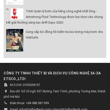
Trình Quản lý bơm của hãng công nghệ chất lỏng -
Armstrong Fluid Technology được lựa chọn vào chung
kết giải thưởng sáng tạo AHR Expo 2020
Cung cấp bộ đồng hồ kiểm tra lưu lượng máy bơm cho
VietSafe
(
CÔNG TY TNHH THIẾT BỊ VÀ DỊCH VỤ CÔNG NGHỆ 3A
3A
)
ETSCO.,LTD
M.S.D.N: 0105528157
Địa chỉ:
Số 35 ngõ 357 đường Tam Trinh, phường Tương Mai, thành
phố Hà Nội
Điện thoại:
+84 988 587 099
Email:
info@3afluidtech.com | daoct@3afluidtech.com