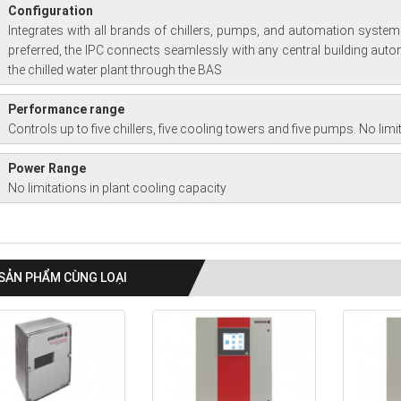
Configuration
Integrates with all brands of chillers, pumps, and automation systems. I
preferred, the IPC connects seamlessly with any central building auto
the chilled water plant through the BAS
Performance range
Controls up to five chillers, five cooling towers and five pumps. No limi
Power Range
No limitations in plant cooling capacity
SẢN PHẨM CÙNG LOẠI