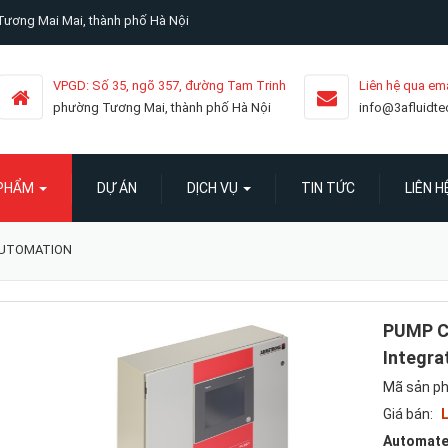
ương Mai Mai, thành phố Hà Nội
VPGD: Số 35, ngõ 357, đường Tam Trinh
Liên hệ qua ema
phường Tương Mai, thành phố Hà Nội
info@3afluidt
 PHẨM
DỰ ÁN
DỊCH VỤ
TIN TỨC
LIÊN H
AUTOMATION
PUMP C
Integra
Mã sản p
Giá bán:
L
Automated