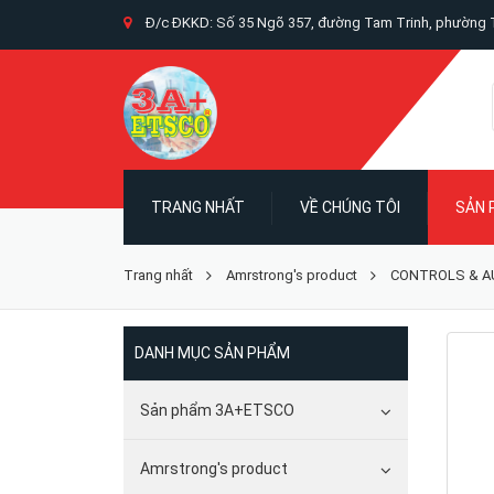
Đ/c ĐKKD: Số 35 Ngõ 357, đường Tam Trinh, phường T
TRANG NHẤT
VỀ CHÚNG TÔI
SẢN
Trang nhất
Amrstrong's product
CONTROLS & 
DANH MỤC SẢN PHẨM
Sản phẩm 3A+ETSCO
Amrstrong's product