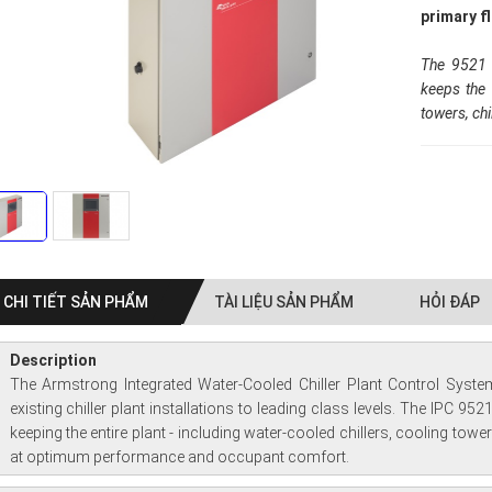
primary f
The 9521 
keeps the 
towers, ch
CHI TIẾT SẢN PHẨM
TÀI LIỆU SẢN PHẨM
HỎI ĐÁP
Description
The Armstrong Integrated Water-Cooled Chiller Plant Control Syste
existing chiller plant installations to leading class levels. The IPC 95
keeping the entire plant - including water-cooled chillers, cooling to
at optimum performance and occupant comfort.