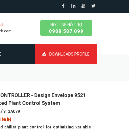
il
HOTLINE HỖ TRỢ
0988 587 099
ech.com
Ệ
DOWNLOADS PROFILE
ONTROLLER - Design Envelope 9521
ted Plant Control System
hẩm:
3A079
iên hệ
 chiller plant control for optimizing variable