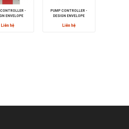
CONTROLLER -
PUMP CONTROLLER -
IGN ENVELOPE
DESIGN ENVELOPE
TEGRATED PLANT
INTEGRATED PUMPING
Liên hệ
Liên hệ
TROL SYSTEM
SYSTEM (IPS 4000)