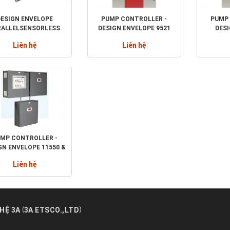
DESIGN ENVELOPE
PUMP CONTROLLER -
PUMP 
RALLELSENSORLESS
DESIGN ENVELOPE 9521
DES
UMP CONTROLLER™
INTEGRATED TOWER
9511IN
Liên hệ
Liên hệ
CONTROL SYSTEM
CON
MP CONTROLLER -
GN ENVELOPE 11550 &
0 INTEGRATED PLANT
Liên hệ
ONTROL SYSTEM
(
)
HỆ 3A
3A ETSCO.,LTD