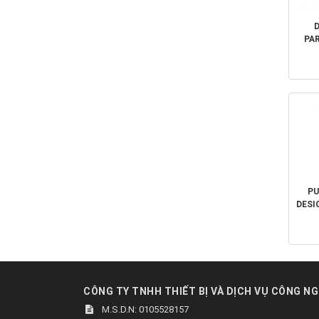
PA
P
PU
DESI
1100
C
CÔNG TY TNHH THIẾT BỊ VÀ DỊCH VỤ CÔNG NG
M.S.D.N: 0105528157