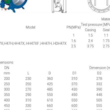
Mater
Test pressure (MP
Model
PN(MPa)
Casing
Seal
1
1.5
1.1
1.6
2.4
1.75
7X,H47H,HH47X, HH47XF ,HH47H, HDH47X
2.5
3.75
2.75
mensions
DN
Dimension 
mm
L
D
D1
D2
200
230
360
310
278
250
250
425
370
332
300
270
485
430
390
350
290
550
490
448
400
310
610
550
505
450
330
660
600
555