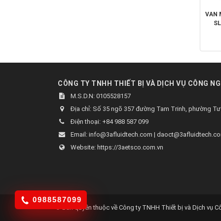
VAN 
SL
CÔNG TY TNHH THIẾT BỊ VÀ DỊCH VỤ CÔNG NG
M.S.D.N: 0105528157
Địa chỉ:
Số 35 ngõ 357 đường Tam Trinh, phường Tươ
Điện thoại:
+84 988 587 099
Email:
info@3afluidtech.com | daoct@3afluidtech.c
Website:
https://3aetsco.com.vn
0988587099
© Bản quyền thuộc về
Công ty TNHH Thiết bị và Dịch vụ 