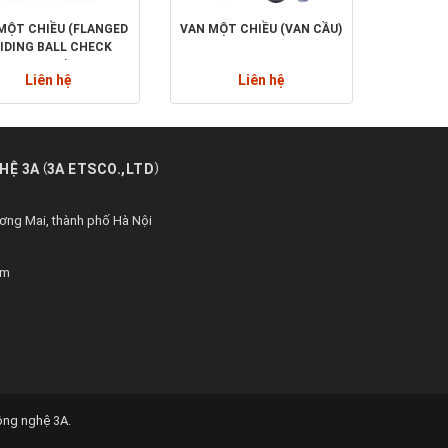
MỘT CHIỀU (FLANGED
VAN MỘT CHIỀU (VAN CẦU)
IDING BALL CHECK
VALVE)
Liên hệ
Liên hệ
(
)
HỆ 3A
3A ETSCO.,LTD
ng Mai, thành phố Hà Nội
om
Công nghệ 3A
.