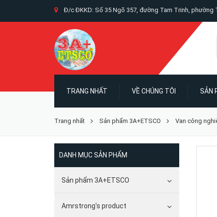
Đ/c ĐKKD: Số 35 Ngõ 357, đường Tam Trinh, phường T
TRANG NHẤT
VỀ CHÚNG TÔI
SẢN
Trang nhất
Sản phẩm 3A+ETSCO
Van công nghi
DANH MỤC SẢN PHẨM
Sản phẩm 3A+ETSCO
Amrstrong's product