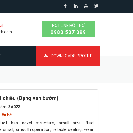
il
HOTLINE HỖ TRỢ
0988 587 099
ech.com
Ệ
DOWNLOADS PROFILE
 chiều (Dạng van bướm)
hẩm:
3A023
iên hệ
uct has novel structure, small size, fluid
e small, smooth operation, reliable sealing, wear