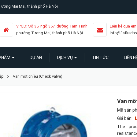
ương Mai Mai, thành phố Hà Nội
VPGD: Số 35, ngõ 357, đường Tam Trinh
Liên hệ qua ema
phường Tương Mai, thành phố Hà Nội
info@3afluidt
 PHẨM
DỰ ÁN
DỊCH VỤ
TIN TỨC
LIÊN H
ệp
Van một chiều (Check valve)
Van một
Mã sản p
Giá bán:
L
The prod
resistanc