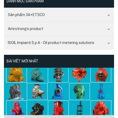
DANH MỤC SẢN PHẨM
Sản phẩm 3A+ETSCO
Amrstrong's product
ISOIL Impianti S.p.A - Oil product metering solutions
BÀI VIẾT MỚI NHẤT