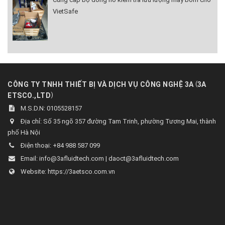
VietSafe
(
CÔNG TY TNHH THIẾT BỊ VÀ DỊCH VỤ CÔNG NGHỆ 3A
3A
)
ETSCO.,LTD
M.S.D.N: 0105528157
Địa chỉ:
Số 35 ngõ 357 đường Tam Trinh, phường Tương Mai, thành
phố Hà Nội
Điện thoại:
+84 988 587 099
Email:
info@3afluidtech.com | daoct@3afluidtech.com
Website:
https://3aetsco.com.vn