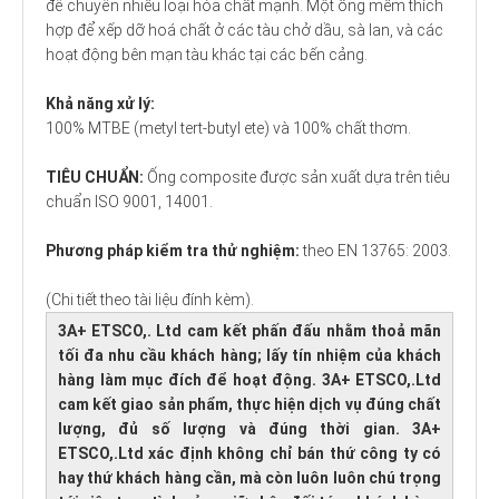
để chuyển nhiều loại hóa chất mạnh. Một ống mềm thích
hợp để xếp dỡ hoá chất ở các tàu chở dầu, sà lan, và các
hoạt động bên mạn tàu khác tại các bến cảng.
Khả năng xử lý:
100% MTBE (metyl tert-butyl ete) và 100% chất thơm.
TIÊU CHUẨN:
Ống composite được sản xuất dựa trên tiêu
chuẩn ISO 9001, 14001.
Phương pháp kiểm tra thử nghiệm:
theo EN 13765: 2003.
(Chi tiết theo tài liệu đính kèm).
3A+ ETSCO,. Ltd cam kết phấn đấu nhằm thoả mãn
tối đa nhu cầu khách hàng; lấy tín nhiệm của khách
hàng làm mục đích để hoạt động. 3A+ ETSCO,.Ltd
cam kết giao sản phẩm, thực hiện dịch vụ đúng chất
lượng, đủ số lượng và đúng thời gian. 3A+
ETSCO,.Ltd xác định không chỉ bán thứ công ty có
hay thứ khách hàng cần, mà còn luôn luôn chú trọng