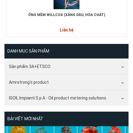
ỐNG MỀM WILLCOX (XĂNG DẦU, HÓA CHẤT)
Liên hệ
DANH MỤC SẢN PHẨM
Sản phẩm 3A+ETSCO
Amrstrong's product
ISOIL Impianti S.p.A - Oil product metering solutions
BÀI VIẾT MỚI NHẤT