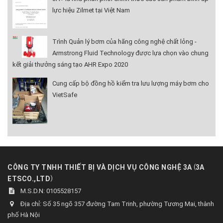
lực hiệu Zilmet tại Việt Nam
Trình Quản lý bơm của hãng công nghệ chất lỏng -
Armstrong Fluid Technology được lựa chọn vào chung
kết giải thưởng sáng tạo AHR Expo 2020
Cung cấp bộ đồng hồ kiểm tra lưu lượng máy bơm cho
VietSafe
(
CÔNG TY TNHH THIẾT BỊ VÀ DỊCH VỤ CÔNG NGHỆ 3A
3A
)
ETSCO.,LTD
M.S.D.N: 0105528157
Địa chỉ:
Số 35 ngõ 357 đường Tam Trinh, phường Tương Mai, thành
phố Hà Nội