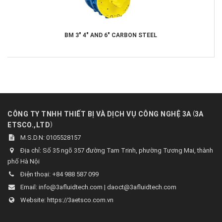
BM 3" 4" AND 6" CARBON STEEL
(
CÔNG TY TNHH THIẾT BỊ VÀ DỊCH VỤ CÔNG NGHỆ 3A
3A
)
ETSCO.,LTD
M.S.D.N: 0105528157
Địa chỉ:
Số 35 ngõ 357 đường Tam Trinh, phường Tương Mai, thành
phố Hà Nội
Điện thoại:
+84 988 587 099
Email:
info@3afluidtech.com | daoct@3afluidtech.com
Website:
https://3aetsco.com.vn