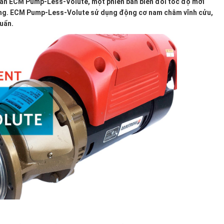
ản ECM Pump-Less-Volute, một phiên bản biến đổi tốc độ mới
ếng. ECM Pump-Less-Volute sử dụng động cơ nam châm vĩnh cửu,
huẩn.