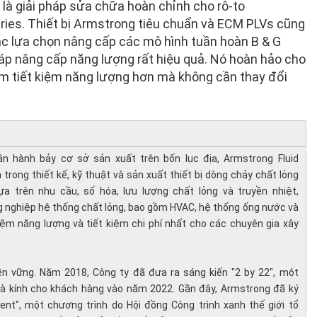
là giải pháp sửa chữa hoàn chỉnh cho rô-to
ies. Thiết bị Armstrong tiêu chuẩn và ECM PLVs cũng
oặc lựa chọn nâng cấp các mô hình tuần hoàn B & G
háp nâng cấp năng lượng rất hiệu quả. Nó hoàn hảo cho
 tiết kiệm năng lượng hơn mà không cần thay đổi
vận hành bảy cơ sở sản xuất trên bốn lục địa, Armstrong Fluid
trong thiết kế, kỹ thuật và sản xuất thiết bị dòng chảy chất lỏng
 trên nhu cầu, số hóa, lưu lượng chất lỏng và truyền nhiệt,
 nghiệp hệ thống chất lỏng, bao gồm HVAC, hệ thống ống nước và
iệm năng lượng và tiết kiệm chi phí nhất cho các chuyên gia xây
n vững. Năm 2018, Công ty đã đưa ra sáng kiến "​​2 by 22", một
nhà kính cho khách hàng vào năm 2022. Gần đây, Armstrong đã ký
ent"
, một chương trình do Hội đồng Công trình xanh thế giới tổ