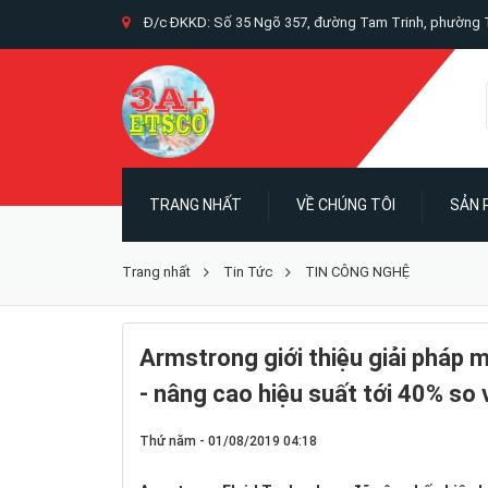
Đ/c ĐKKD: Số 35 Ngõ 357, đường Tam Trinh, phường T
TRANG NHẤT
VỀ CHÚNG TÔI
SẢN
Trang nhất
Tin Tức
TIN CÔNG NGHỆ
Armstrong giới thiệu giải pháp 
- nâng cao hiệu suất tới 40% so 
Thứ năm - 01/08/2019 04:18