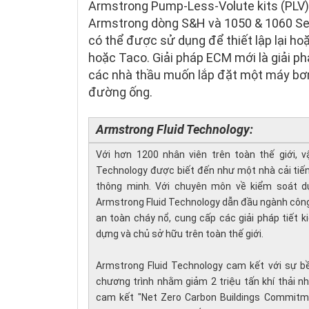
Armstrong Pump-Less-Volute kits (PLV) 
Armstrong dòng S&H và 1050 & 1060 Ser
có thể được sử dụng để thiết lập lại h
hoặc Taco. Giải pháp ECM mới là giải p
các nhà thầu muốn lắp đặt một máy bơm
đường ống.
Armstrong Fluid Technology:
Với hơn 1200 nhân viên trên toàn thế giới, 
Technology được biết đến như một nhà cải tiến 
thông minh. Với chuyên môn về kiểm soát dựa
Armstrong Fluid Technology dẫn đầu ngành công
an toàn cháy nổ, cung cấp các giải pháp tiết k
dựng và chủ sở hữu trên toàn thế giới.
Armstrong Fluid Technology cam kết với sự bề
chương trình nhằm giảm 2 triệu tấn khí thải 
cam kết "
Net Zero Carbon Buildings Commitm