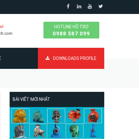
il
HOTLINE HỖ TRỢ
0988 587 099
ech.com
Ệ
DOWNLOADS PROFILE
BÀI VIẾT MỚI NHẤT