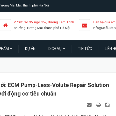
ương Mai Mai, thành phố Hà Nội
VPGD: Số 35, ngõ 357, đường Tam Trinh
Liên hệ qua ema
phường Tương Mai, thành phố Hà Nội
info@3afluidt
 PHẨM
DỰ ÁN
DỊCH VỤ
TIN TỨC
LIÊN H
mới: ECM Pump-Less-Volute Repair Solution
với động cơ tiêu chuẩn