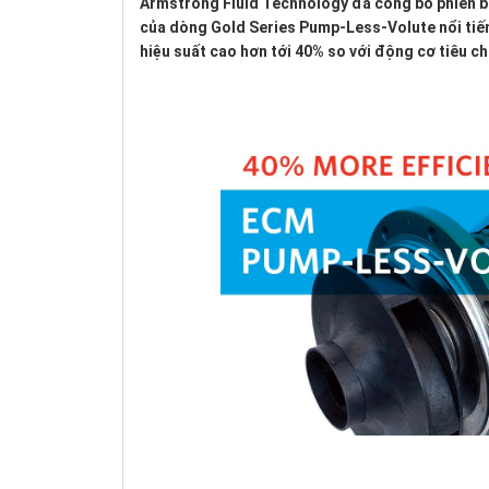
Armstrong Fluid Technology đã công bố phiên b
của dòng Gold Series Pump-Less-Volute nổi ti
hiệu suất cao hơn tới 40% so với động cơ tiêu c